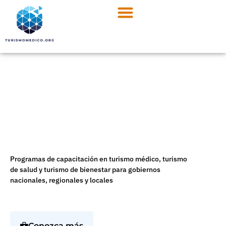
Turismo de salud
Centro Iberoamericano
Portal de capacitación
Incremente su negocio de
turismo médico
Programas de capacitación en turismo médico, turismo
de salud y turismo de bienestar para gobiernos
nacionales, regionales y locales
Conozca más