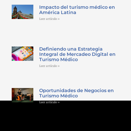
Impacto del turismo médico en
América Latina
Leer artículo »
Definiendo una Estrategia
Integral de Mercadeo Digital en
Turismo Médico
Leer artículo »
Oportunidades de Negocios en
Turismo Médico
Leer artículo »