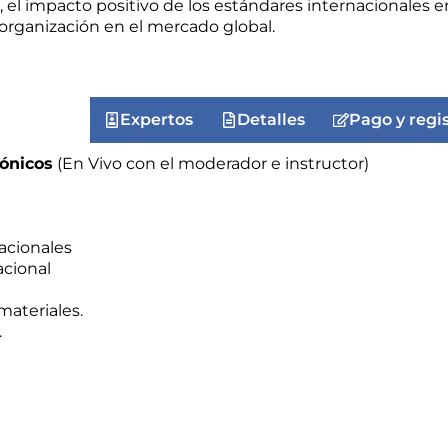
n, el impacto positivo de los estándares internacionales 
 organización en el mercado global.
eneficios
Expertos
Detalles
Pago y regi
rónicos
(En Vivo con el moderador e instructor)
acionales
acional
materiales.
.
INSCRÍBASE!