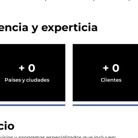
encia y experticia
+
0
+
0
Países y ciudades
Clientes
cio
rvicios y programas especializados que incluyen: