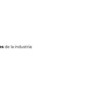
es
de la industria:
co como el sector privado en toda América