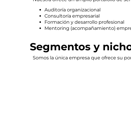
Auditoría organizacional
Consultoría empresarial
Formación y desarrollo profesional
Mentoring (acompañamiento) empre
Segmentos y nich
Somos la única empresa que ofrece su port
Turismo de salud
Turismo médico
Turismo dental
Turismo de bienestar
Nuestros clientes 
Nuestra empresa desarrolla programas y br
Latina.