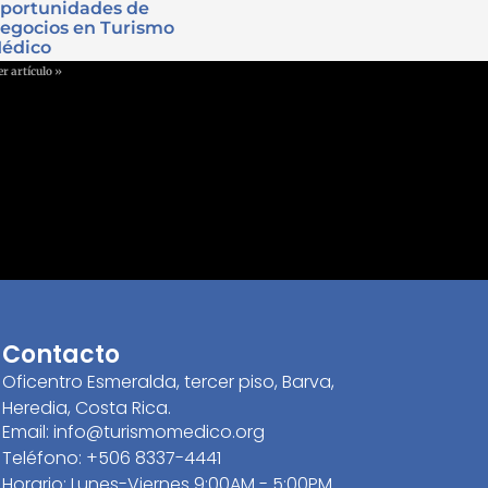
portunidades de
egocios en Turismo
édico
er artículo »
Contacto
Oficentro Esmeralda, tercer piso, Barva,
Heredia, Costa Rica.
Email: info@turismomedico.org
Teléfono: +506 8337-4441
Horario: Lunes-Viernes 9:00AM - 5:00PM