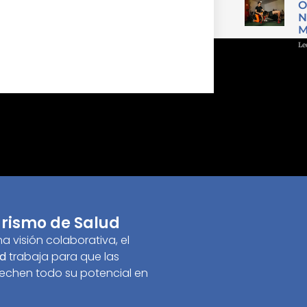
O
N
M
Le
rismo de Salud
 visión colaborativa, el
ud
trabaja para que las
echen todo su potencial en