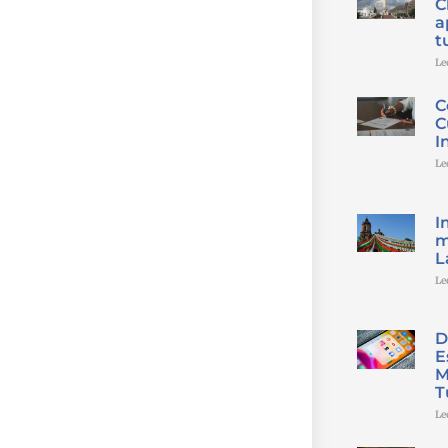
C
a
t
Le
C
C
I
Le
I
m
L
Le
D
E
M
T
Le