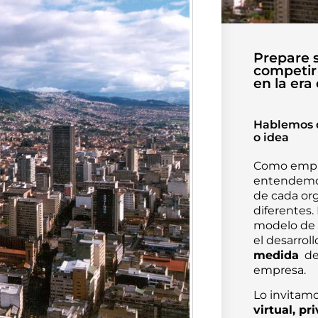
Prepare 
competir
en la era 
Hablemos 
o idea
Como empre
entendemos
de cada or
diferentes.
modelo de 
el desarrol
medida
de 
empresa.
Lo invitamo
virtual, pr