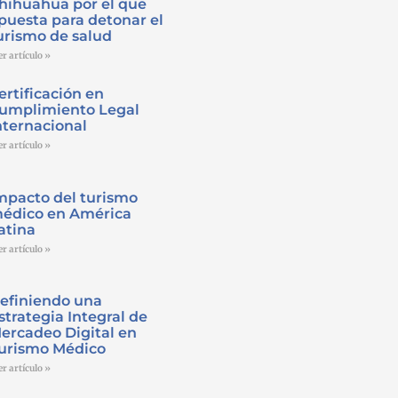
hihuahua por el que
puesta para detonar el
urismo de salud
er artículo »
ertificación en
umplimiento Legal
nternacional
er artículo »
mpacto del turismo
édico en América
atina
er artículo »
efiniendo una
strategia Integral de
ercadeo Digital en
urismo Médico
er artículo »