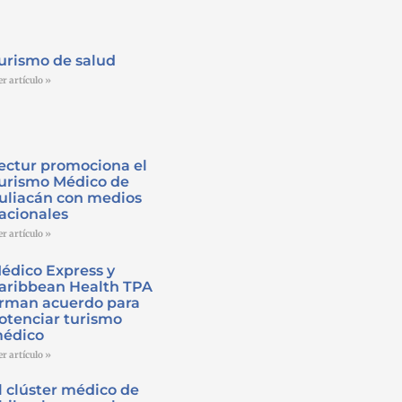
urismo de salud
er artículo »
ectur promociona el
urismo Médico de
uliacán con medios
acionales
er artículo »
édico Express y
aribbean Health TPA
irman acuerdo para
otenciar turismo
édico
er artículo »
l clúster médico de