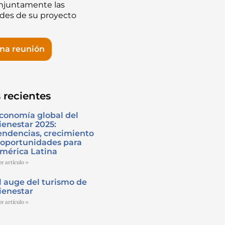
onjuntamente las
des de su proyecto
una reunión
 recientes
conomía global del
ienestar 2025:
endencias, crecimiento
 oportunidades para
mérica Latina
er artículo »
l auge del turismo de
ienestar
er artículo »