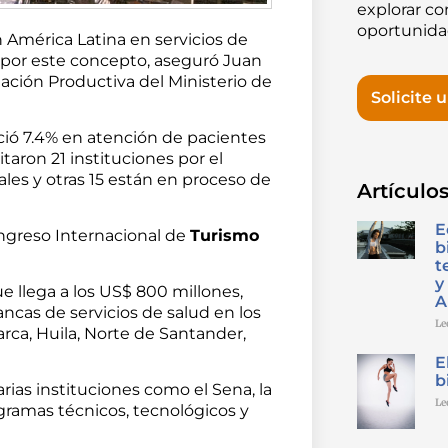
explorar c
oportunida
n América Latina en servicios de
s por este concepto, aseguró Juan
ación Productiva del Ministerio de
Solicite 
ció 7.4% en atención de pacientes
taron 21 instituciones por el
ales y otras 15 están en proceso de
Artículos
E
Congreso Internacional de
Turismo
b
t
y
ue llega a los US$ 800 millones,
A
ancas de servicios de salud en los
Le
ca, Huila, Norte de Santander,
E
b
rias instituciones como el Sena, la
Le
ogramas técnicos, tecnológicos y