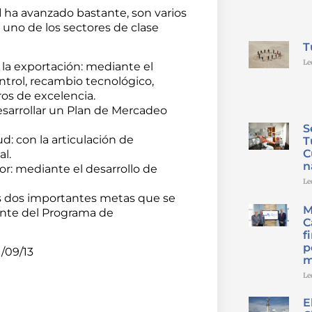
d
ha avanzado bastante, son varios
 uno de los sectores de clase
T
Le
la exportación: mediante el
trol, recambio tecnológico,
ros de excelencia.
sarrollar un Plan de Mercadeo
S
: con la articulación de
T
C
al.
n
or: mediante el desarrollo de
Le
as dos importantes metas que se
M
rente del Programa de
C
f
p
1/09/13
m
Le
E