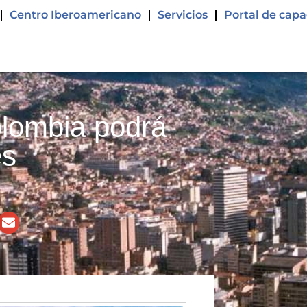
Centro Iberoamericano
Servicios
Portal de capa
olombia podrá
es